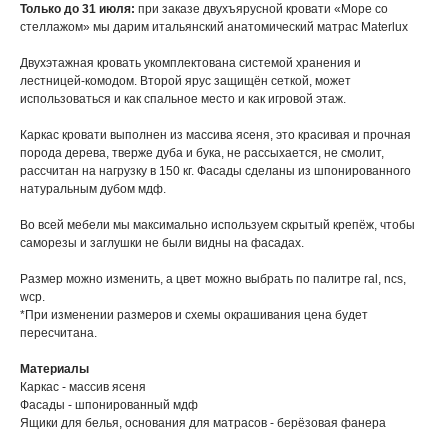
Только до 31 июля:
при заказе двухъярусной кровати «Море со
стеллажом» мы дарим итальянский анатомический матрас Materlux
Двухэтажная кровать укомплектована системой хранения и
лестницей-комодом. Второй ярус защищён сеткой, может
использоваться и как спальное место и как игровой этаж.
Каркас кровати выполнен из массива ясеня, это красивая и прочная
порода дерева, тверже дуба и бука, не рассыхается, не смолит,
рассчитан на нагрузку в 150 кг. Фасады сделаны из шпонированного
натуральным дубом мдф.
Во всей мебели мы максимально используем скрытый крепёж, чтобы
саморезы и заглушки не были видны на фасадах.
Размер можно изменить, а цвет можно выбрать по палитре ral, ncs,
wcp.
*При изменении размеров и схемы окрашивания цена будет
пересчитана.
Материалы
Каркас - массив ясеня
Фасады - шпонированный мдф
Ящики для белья, основания для матрасов - берёзовая фанера