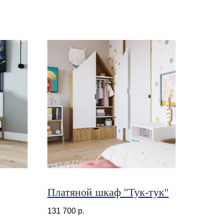
Платяной шкаф "Тук-тук"
131 700
р.