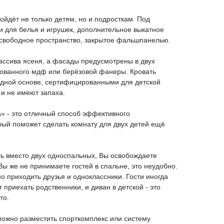
ойдёт не только детям, но и подросткам. Под
и для белья и игрушек, дополнительное выкатное
 свободное пространство, закрытое фальшпанелью.
ассива ясеня, а фасады предусмотрены в двух
ованного мдф или берёзовой фанеры. Кровать
водной основе, сертифицированными для детской
и не имеют запаха.
» - это отличный способ эффективного
рый поможет сделать комнату для двух детей ещё
ть вместо двух односпальных, Вы освобождаете
Вы же не принимаете гостей в спальне, это неудобно.
о приходить друзья и одноклассники. Гости иногда
т приехать родственники, и диван в детской - это
то.
можно разместить спорткомплекс или систему